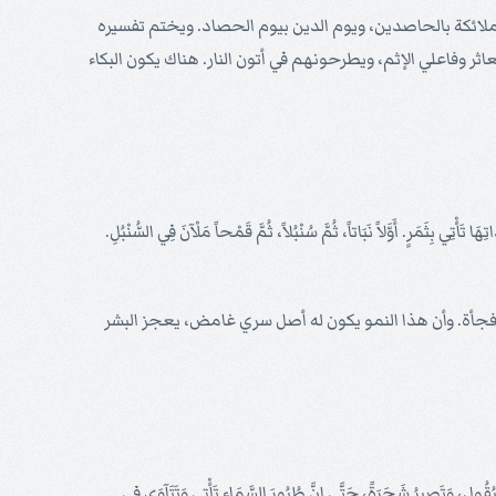
الملائكة بالحاصدين، ويوم الدين بيوم الحصاد. ويختم تفسيره
اثر وفاعلي الإثم، ويطرحونهم في أتون النار. هناك يكون البكاء
ا تَأْتِي بِثَمَرٍ. أَوَّلاً نَبَاتاً، ثُمَّ سُنْبُلاً، ثُمَّ قَمْحاً مَلْآنَ فِي السُّنْبُلِ.
 لا فجأة. وأن هذا النمو يكون له أصل سري غامض، يعجز البشر
ُقُولِ، وَتَصِيرُ شَجَرَةً، حَتَّى إِنَّ طُيُورَ السَّمَاءِ تَأْتِي وَتَتَآوَى فِي