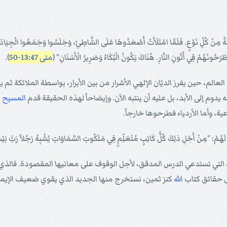
ِنْ كُلِّ نَوْعٍ. فَلَمَّا امْتَلَأَتْ أَصْعَدُوهَا عَلَى الشَّاطِئِ، وَجَلَسُوا وَجَمَعُوا الْجِيَادَ إِلَ
َيَطْرَحُونَهُمْ فِي أَتُونِ النَّارِ. هُنَاكَ يَكُونُ الْبُكَاءُ وَصَرِيرُ الْأَسْنَانِ" (
متى 13:47-50
).
عالم، حين يفرز الديّان الإلهي الأشرار من بين الأبرار، بواسطة الملائكة ثم ي
م إلى الأبد، بل عليه أن ينتبه الآن. وإيضاحاً لهذه الحقيقة قدم
المسيح
م
، وأما الأردياء فطرحوها خارجاً.
 لَهُمْ: "مِنْ أَجْلِ ذلِكَ كُلُّ كَاتِبٍ مُتَعَلِّمٍ فِي مَلَكُوتِ السَّمَاوَاتِ يُشْبِهُ رَجُلاً رَبَّ بَيْت
ا، التي تستدعي الدرس المدقق، لأجل الوقوف على معانيها المقصودة. فالذ
ل حقائق كتاب
الله
كنز ثمين، نستخرج منها الجديد الذي يقوي ضعيف الإيمان