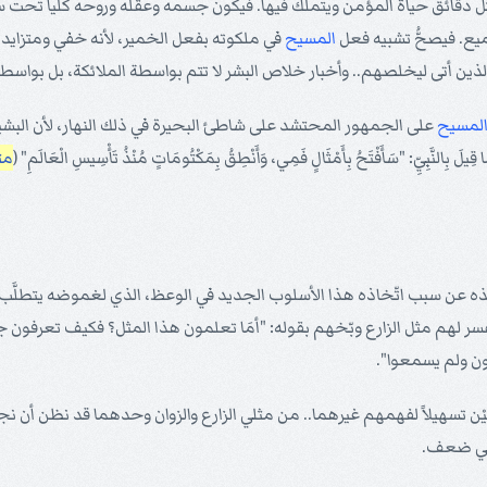
 دقائق حياة المؤمن ويتملَّك فيها. فيكون جسمه وعقله وروحه كلياً تحت سطو
ميع. فيصحُّ تشبيه فعل
المسيح
في ملكوته بفعل الخمير، لأنه خفي ومتزايد
ين أتى ليخلصهم.. وأخبار خلاص البشر لا تتم بواسطة الملائكة، بل بواسطة
لمسيح
على الجمهور المحتشد على شاطئ البحيرة في ذلك النهار، لأن البشير
ِيِّ: "سَأَفْتَحُ بِأَمْثَالٍ فَمِي، وَأَنْطِقُ بِمَكْتُومَاتٍ مُنْذُ تَأْسِيسِ الْعَالَمِ" (
متى 
ميذه عن سبب اتّخاذه هذا الأسلوب الجديد في الوعظ، الذي لغموضه يتطلَّب ت
سر لهم مثل الزارع وبّخهم بقوله: "أمَا تعلمون هذا المثل؟ فكيف تعرفون جميع 
عون ولم يسمعوا".
ْن تسهيلاً لفهمهم غيرهما.. من مثلي الزارع والزوان وحدهما قد نظن أن نج
 في ضعف.