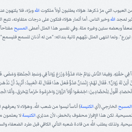
 العيوب التي مرّ ذكرها. هؤلاء يطلبون أولاً ملكوت
الله
وبرّه، فلا يلتهون عنه
ثير لمجد
الله
وخير الناس. أما أثمار هؤلاء فتكون على درجات متفاوته، تتبع ا
ن ضعفاً وبعضه ستين وغيره مئة. وفي تفسير هذا المثل أعطى
المسيح
مفتاحاً 
ليزرع". ولما انتهى المثل نبَّههم ثانية بندائه: "من له أذنان للسمع فليسمع".
ً فِي حَقْلِهِ. وَفِيمَا النَّاسُ نِيَامٌ جَاءَ عَدُوُّهُ وَزَرَعَ زَوَاناً فِي وَسَطِ الْحِنْطَةِ وَمَضَى. فَلَم
ْ أَيْنَ لَهُ زَوَانٌ؟. فَقَالَ لَهُمْ: إِنْسَانٌ عَدُوٌّ فَعَلَ هذَا فَقَالَ لَهُ الْعَبِيدُ: أَتُرِيدُ أَنْ نَذْهَبَ
َصَادِ أَقُولُ لِلْحَصَّادِينَ: اجْمَعُوا أَوَّلاً الزَّوَانَ وَاحْزِمُوهُ حُزَماً لِيُحْرَقَ، وَأَمَّا ال
المسيح
الخارجي (أي
الكنيسة
) أناساً ليسوا من شعب اللّه. وهؤلاء لا يعرفهم
مسيحية. لكن هذا الإِفراز محفوف بالخطر، لأن مدبّري
الكنيسة
لا يعلمون ما 
مسيحية. ولذلك يطلب اللّه من قادة شعبه التأني الكافي قبل طرد الضعفاء 