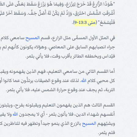
"هُوَذَا الزَّارِعُ قَدْ خَرَجَ لِيَزْرَعَ، وَفِيمَا هُوَ يَزْرَعُ سَقَطَ بَعْضٌ عَلَى الطَّرِي
أَشْرَقَتِ الشَّمْسُ احْتَرَقَ، وَإِذْ لَمْ يَكُنْ لَهُ أَصْلٌ جَفَّ. وَسَقَطَ آخَرُ عَلَى 
فَلْيَسْمَعْ" (
متى 13:3-9
).
في المثل الأول المسمَّى مثل الزارع، قسم
المسيح
سامعي كلام مل
جراء انصبابهم السابق على المعاصي. وهؤلاء يكونون كأنهم لم ي
فيُداس ويخطفه الطائر بأقرب وقت، فلا يأتي بثمر.
أما القسم الثاني من سامعي التعليم، فهم الذين يفهمونه ويقب
كل محبي كلام
الله
. لذلك عند وقوع الضيقات يرتدُّون عما كانوا أو
التربة، ثم يجف عند وقوع حرارة الشمس عليه، فلا يأتي بثمر.
القسم الثالث هم الذين يفهمون التعليم ويقبلونه بفرح، ويثبت
أنفسهم شهداء الدين، فلا يأتون بثمر - أي لا يمجدون
الله
ولا يفي
ويشبّههم
المسيح
بالزرع الذي ينمو جيداً وتظهر فيه للناظرين كل
فلم يثمر.