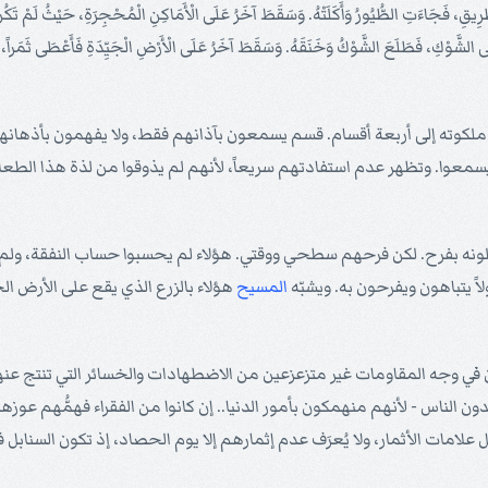
قِ، فَجَاءَتِ الطُّيُورُ وَأَكَلَتْهُ. وَسَقَطَ آخَرُ عَلَى الْأَمَاكِنِ الْمُحْجِرَةِ، حَيْثُ لَمْ تَكُنْ لَهُ 
الشَّوْكِ، فَطَلَعَ الشَّوْكُ وَخَنَقَهُ. وَسَقَطَ آخَرُ عَلَى الْأَرْضِ الْجَيِّدَةِ فَأَعْطَى ثَمَراً، بَع
كوته إلى أربعة أقسام. قسم يسمعون بآذانهم فقط، ولا يفهمون بأذهانهم، 
سمعوا. وتظهر عدم استفادتهم سريعاً، لأنهم لم يذوقوا من لذة هذا الطعام 
لونه بفرح. لكن فرحهم سطحي ووقتي. هؤلاء لم يحسبوا حساب النفقة، ولم ي
لاً يتباهون ويفرحون به. ويشبّه
المسيح
هؤلاء بالزرع الذي يقع على الأرض ال
ون في وجه المقاومات غير متزعزعين من الاضطهادات والخسائر التي تنتج عن
دون الناس - لأنهم منهمكون بأمور الدنيا.. إن كانوا من الفقراء فهمُّهم عوزهم
 علامات الأثمار، ولا يُعرَف عدم إثمارهم إلا يوم الحصاد، إذ تكون السنابل فا