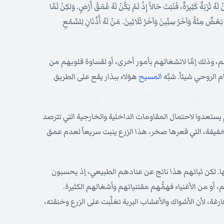
تُرْبَةٌ كَثِيرَةٌ، فَنَبَتَ حَالاً إِذْ لَمْ يَكُنْ لَهُ عُمْقُ أَرْضٍ. وَلكِنْ لَمَّا
ْضٌ مِئَةً وَآخَرُ سِتِّينَ وَآخَرُ ثَلَاثِينَ. مَنْ لَهُ أُذُنَانِ لِلسَّمْعِ
وذلك إمَّا لانشغالهم بأمور أخرى، أو لقساوة قلوبهم من
الروحي شيئاً. شبَّه
المسيح
هؤلاء ببذار يقع على الطريق
ستعدوا لاحتمال المقاومات الداخلية والخارجية التي تترصد
خفيفة، التي قعرها صخر، هذا الزرع ينبت سريعاً لعدم عمق
ها. لكن ثباتهم هذا ناتج عن عنادهم الطبيعي، إذ يحسبون
، أو من الأغنياء فهمُّهم مقتنياتهم وأشغالهم الكثيرة.
رغة، لأن الأشواك والأعشاب البرية تغلَّبت على الزرع وخنقته،