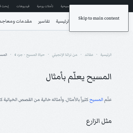
إشترك في المراسلات
ترانيم مسيحية
تأملات يومية
فيديوهات
إبحث ف
Skip to main content
الرئيسية
تفاسير
مقدمات ومعاجم
الرئيسية
عقائد
من تراثنا الإنجيلي
حياة المسيح - جزء 4
المسي
المسيح يعلّم بأمثال
علّم
المسيح
كثيراً بالأمثال. وأمثاله خالية من القصص الخيالي
مثل الزارع