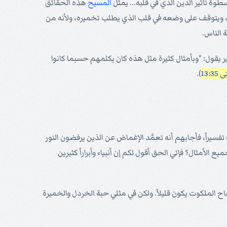
ة تأثير الدين الذي في قلبه... يمثّل
المسيح
هذه الحقائق
، ويتوقف على وضعه في قلب الذي يطلب تخميره، ولأنه من
 الناس.
 يقول: "وبأمثال كثيرة مثل هذه كان يكلمهم حسبما كانوا
13:35
).
فسيراً، فأجابهم أنه تعمَّد الإغماض عن الذين يرفضون النور
الأمثال؟ فإني الحق أقول لكم إن أنبياء وأبراراً كثيرين
اح الملكوت يكون قليلاً. ولكن في مثلي حبة الخردل والخميرة