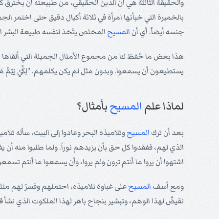
والحقيقة الثالثة هي أن الدين الحقيقي، من طبيعته أن يخترق كل
بالخميرة التي خبأتها امرأة في ثلاثة أكيال دقيق حتى اختمر الج
جنسه أيضاً. أي أن
المسيح
المخلص يتّخذ لنفسه طبيعة البشر الذ
هذا بعض ما حُفظ لنا من مجموع الأمثال الجميلة التي ألقاها
ا
يستطيعون أن يسمعوا. وبدون مثل لم يكن يكلمهم. "لِكَََيْ يَتِمَّ مَا قِيلَ بِالنَّب
لماذا علم
المسيح
بأمثال؟
بعد أن ترك
المسيح
وتلاميذه البحر وعادوا إلى البيت، سأله تلا
الذي لهم، ففقدوا كل حق بأن يزيدهم نوراً. ولما طلبوا منه أن يف
اشتهوا أن يروا ما أنتم ترون ولم يروا، وأن يسمعوا ما أنتم تسم
ومع أسف
المسيح
على غباوة تلاميذه، احتملهم وفسرّ لهم مثلي
نقيضٌ لهذا الوهم، وتبشير بنجاح باهر لهذا الملكوت الذي نشأ