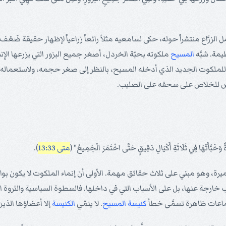
الزرَّاع منتشراً حوله، حكى لسامعيه مثلاً رائعاً زراعياً لإظهار حقيقة ضَعْ
ة. شبَّه
المسيح
ملكوته بحبّة الخردل، أصغر جميع البزور التي يزرعها الإِنس
ً للملكوت الجديد الذي أدخله المسيح، بالنظر إلى صغر حجمه، ولاستعماله د
ص للخلاص على سحقه على الصليب.
وَخَبَّأَتْهَا فِي ثَلَاثَةِ أَكْيَالِ دَقِيقٍ حَتَّى اخْتَمَرَ الْجَمِيعُ" (
متى 13:33
).
رة، وهو مبني على ثلاث حقائق مهمة. الأولى أن إنماء الملكوت لا يكون بو
خارجة عنها، بل على الأسباب التي في داخلها. فالسطوة السياسية والثروة ال
ي جماعات ظاهرة تسمَّى خطأ
كنيسة
المسيح
. لا ينمّي
الكنيسة
إلا أعضاؤها الذي