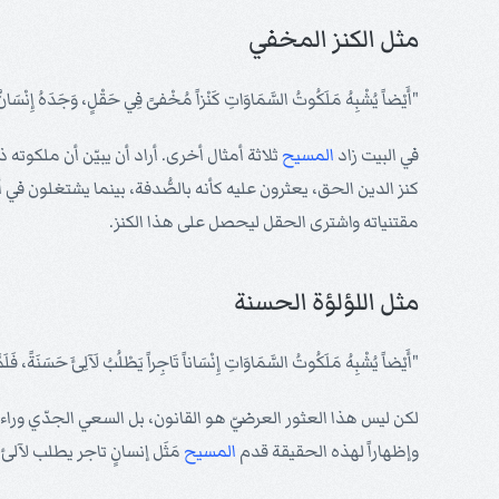
مثل الكنز المخفي
"أَيْضاً يُشْبِهُ مَلَكُوتُ السَّمَاوَاتِ كَنْزاً مُخْفىً فِي حَقْلٍ، وَجَدَهُ إِنْسَانٌ 
في البيت زاد
المسيح
ثلاثة أمثال أخرى. أراد أن يبيّن أن ملكوته
كنز الدين الحق، يعثرون عليه كأنه بالصُّدفة، بينما يشتغلون
مقتنياته واشترى الحقل ليحصل على هذا الكنز.
مثل اللؤلؤة الحسنة
"أَيْضاً يُشْبِهُ مَلَكُوتُ السَّمَاوَاتِ إِنْسَاناً تَاجِراً يَطْلُبُ لَآلِئَ حَسَنَةً، فَلَمَّ
لكن ليس هذا العثور العرضيّ هو القانون، بل السعي الجدّي ورا
وإظهاراً لهذه الحقيقة قدم
المسيح
مَثَل إنسانٍ تاجر يطلب لآلئ