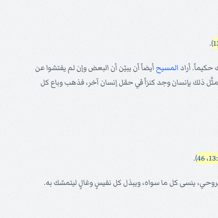
).
حكيماً. أراد
المسيح
أيضاً أن يبيّن أن البعض وإن لم يفتشوا عن
 مثَّل ذلك بإنسان وجد كنزاً في حقل إنسان آخر، فذهب وباع كل
).
روحي، ينسى كل ما سواه، ويبذل كل نفيسٍ وغالٍ ليتمسّك به.