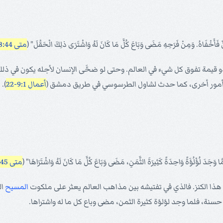
فَأَخْفَاهُ. وَمِنْ فَرَحِهِ مَضَى وَبَاعَ كُلَّ مَا كَانَ لَهُ وَاشْتَرَى ذلِكَ الْحَقْلَ" (
متى 13:44
 ذو قيمة تفوق كل شيء في العالم. وحتى لو ضحَّى الإنسان لأجله يكون في ذلك 
 في أمور أخرى، كما حدث لشاول الطرسوسي في طريق دمشق (
أعمال 9:1-22
).
ا وَجَدَ لُؤْلُؤَةً وَاحِدَةً كَثِيرَةَ الثَّمَنِ، مَضَى وَبَاعَ كُلَّ مَا كَانَ لَهُ وَاشْتَرَاهَا" (
متى 13:45، 46
ء هذا الكنز. فالذي في تفتيشه بين مذاهب العالم يعثر على ملكوت
المسيح
ال
 حسنة، فلما وجد لؤلؤة كثيرة الثمن، مضى وباع كل ما له واشتراها.