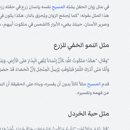
في مثل زوان الحقل يشبّه
المسيح
نفسه بإنسان زرع في حقله زرعاً
هذا المثل بقوله: "كما يُجمَع الزوان ويُحرَق بالنار، هكذا يكون
وصرير الأسنان. حينئذ يضيء الأبرار كالشمس في ملكوت أبيهم، 
مثل النمو الخفي للزرع
"وَقَالَ: "هكَذَا مَلَكُوتُ اللّهِ: كَأَنَّ إِنْسَاناً يُلْقِي الْبِذَارَ عَلَى الْأَرْضِ، وَيَنَامُ 
وَأَمَّا مَتَى أَدْرَكَ الثَّمَرُ فَلِلْوَقْتِ يُرْسِلُ الْمِنْجَلَ لِأَنَّ الْحَصَادَ قَدْ حَضَرَ
قدم
المسيح
مثلاً ثالثاً بدون أن يفسره، وبناه على الحقيقة أن 
عن فهمه وتفسيره.
مثل حبة الخردل
"قَالَ لَهُمْ مَثَلاً آخَرَ: "يُشْبِهُ مَلَكُوتُ السَّمَاوَاتِ حَبَّةَ خَرْدَلٍ أَخَذَهَا إِن