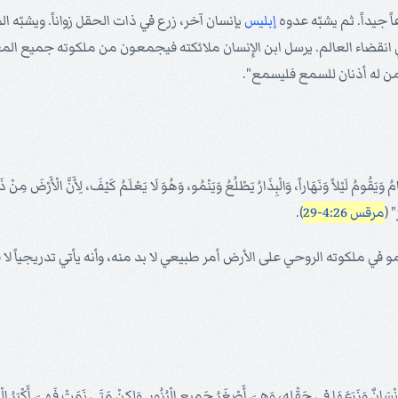
 جيداً. ثم يشبّه عدوه
إبليس
بإنسان آخر، زرع في ذات الحقل زواناً. ويشبّه 
 في انقضاء العالم. يرسل ابن الإِنسان ملائكته فيجمعون من ملكوته جميع المع
من له أذنان للسمع فليسمع".
وَيَقُومُ لَيْلاً وَنَهَاراً، وَالْبِذَارُ يَطْلُعُ وَيَنْمُو، وَهُوَ لَا يَعْلَمُ كَيْفَ، لِأَنَّ الْأَرْضَ مِنْ ذَاتِهَ
" (
مرقس 4:26-29
).
النمو في ملكوته الروحي على الأرض أمر طبيعي لا بد منه، وأنه يأتي تدريجياً
ْسَانٌ وَزَرَعَهَا فِي حَقْلِهِ، وَهِيَ أَصْغَرُ جَمِيعِ الْبُزُورِ. وَلكِنْ مَتَى نَمَتْ فَهِيَ أَكْبَرُ الْب