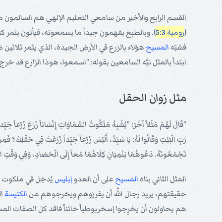
القسم الرابع والأخير من سامعي التعليم الإلهي هم السالمون من
(
رومية 5:3
). وبالطبع يفهمون جيداً ما يسمعونه، فيأتون بثمر ك
فشبّه
المسيح
هؤلاء بالزرع في الأرض الجيدة، الذي يثمر ثلاثي
ابتدأ بالمثل نبَّه السامعين بقوله: "اسمعوا، هوذا الزارع قد خرج 
مثل زوان الحقل
"قَالَ لَهُمْ مَثَلاً آخَرَ: "يُشْبِهُ مَلَكُوتُ السَّمَاوَاتِ إِنْسَاناً زَرَعَ زَرْعاً جَيِّدا
رَبِّ الْبَيْتِ وَقَالُوا لَهُ: يَا سَيِّدُ، أَلَيْسَ زَرْعاً جَيِّداً زَرَعْتَ فِي حَقْلِكَ؟ فَمِن
تَجْمَعُونَهُ. دَعُوهُمَا يَنْمِيَانِ كِلَاهُمَا مَعاً إِلَى الْحَصَادِ، وَفِي وَقْتِ الْح
المثل الثاني بناه
المسيح
على أن العدو
إبليس
يُدخِل في ملكوت
حقيقتهم، يريد رجال اللّه أن يفرزوهم ويخرجوهم من
الكنيسة
ال
هم يحاولون أن يخرِجوا إسخريوطياً خائناً فاقد كل الصفات ال