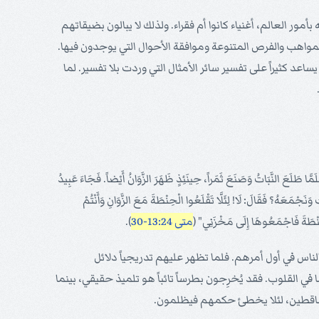
 بأمور العالم، أغنياء كانوا أم فقراء. ولذلك لا يبالون بضيقاتهم
لمواهب والفرص المتنوعة وموافقة الأحوال التي يوجدون فيها.
يساعد كثيراً على تفسير سائر الأمثال التي وردت بلا تفسير. لما
َّا طَلَعَ النَّبَاتُ وَصَنَعَ ثَمَراً، حِينَئِذٍ ظَهَرَ الزَّوَانُ أَيْضاً. فَجَاءَ عَبِيدُ
 وَنَجْمَعَهُ؟ فَقَالَ: لَا! لِئَلَّا تَقْلَعُوا الْحِنْطَةَ مَعَ الزَّوَانِ وَأَنْتُمْ
ْحِنْطَةَ فَاجْمَعُوهَا إِلَى مَخْزَنِي" (
متى 13:24-30
).
 الناس في أول أمرهم. فلما تظهر عليهم تدريجياً دلائل
في القلوب. فقد يُخرِجون بطرساً تائباً هو تلميذ حقيقي، بينما
والساقطين، لئلا يخطئ حكمهم فيظلمون.