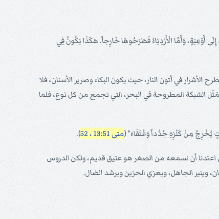
ى أَوْعِيَةٍ، وَأَمَّا الْأَرْدِيَاءُ فَطَرَحُوهَا خَارِجاً. هكَذَا يَكُونُ فِي
طرح الأشرار في أتون النار، حيث يكون البكاء وصرير الأسنان، فلا
َثَل الشبكة المطروحة في البحر، التي تجمع من كل نوع، فلما
ٍ يُخْرِجُ مِنْ كَنْزِهِ جُدُداً وَعُتَقَاءَ" (
متى 13:51 ، 52
).
ي اعتدنا أن نسمعه من الصغر هو عتيق قديم، ولكن الدروس
، وينير الجاهل، ويعزي الحزين ويرشد الضال.