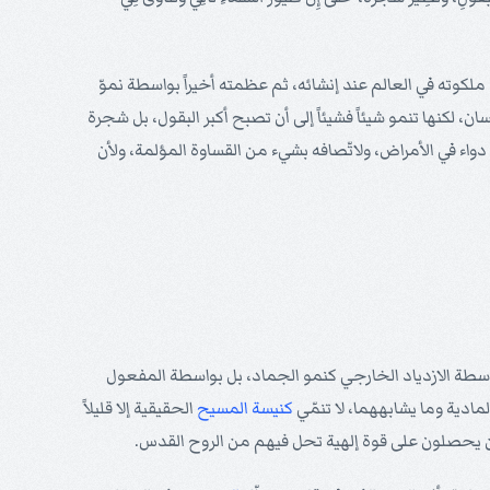
ف ملكوته في العالم عند إنشائه، ثم عظمته أخيراً بواسطة نموّ
ان، لكنها تنمو شيئاً فشيئاً إلى أن تصبح أكبر البقول، بل شجرة
واء في الأمراض، ولاتّصافه بشيء من القساوة المؤلمة، ولأن
اسطة الازدياد الخارجي كنمو الجماد، بل بواسطة المفعول
مادية وما يشابههما، لا تنمّي
كنيسة
المسيح
الحقيقية إلا قليلاً
ن يحصلون على قوة إلهية تحل فيهم من الروح القدس.