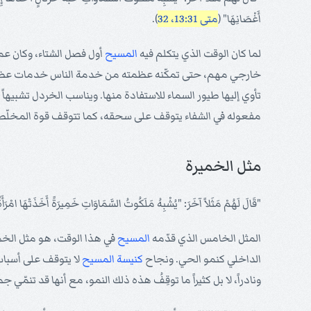
أَغْصَانِهَا" (
متى 13:31، 32
).
لما كان الوقت الذي يتكلم فيه
المسيح
أول فصل الشتاء، وكان عمل 
خارجي مهم، حتى تمكّنه عظمته من خدمة الناس خدمات عظيم
تأوي إليها طيور السماء للاستفادة منها. ويناسب الخردل تشبيها
مفعوله في الشفاء يتوقف على سحقه، كما تتوقف قوة المخلّ
مثل الخميرة
"قَالَ لَهُمْ مَثَلاً آخَرَ: "يُشْبِهُ مَلَكُوتُ السَّمَاوَاتِ خَمِيرَةً أَخَذَتْهَا امْرَأَةٌ 
المثل الخامس الذي قدّمه
المسيح
في هذا الوقت، هو مثل الخمي
الداخلي كنمو الحي. ونجاح
كنيسة
المسيح
لا يتوقف على أسباب 
ونادراً، لا بل كثيراً ما توقِفُ هذه ذلك النمو، مع أنها قد تنمّ