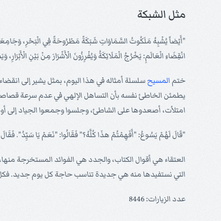
مثل الشبكة
"أَيْضاً يُشْبِهُ مَلَكُوتُ السَّمَاوَاتِ شَبَكَةً مَطْرُوحَةً فِي الْبَحْرِ، وَجَامِعَةً م
انْقِضَاءِ الْعَالَمِ: يَخْرُجُ الْمَلَائِكَةُ وَيُفْرِزُونَ الْأَشْرَارَ مِنْ بَيْنِ الْأَبْرَارِ، و
ختم
المسيح
سلسلة أمثاله في هذا اليوم، بمثل يشير إلى انقضاء ال
يطمئن الخاطئ نفسه بأن التساهل الإلهي في عدم سرعة قصاصه يدو
امتلأت، أصعدوها على الشاطئ، وجلسوا وجمعوا الجياد إلى أوعية
"قَالَ لَهُمْ يَسُوعُ: "أَفَهِمْتُمْ هذَا كُلَّهُ؟" فَقَالُوا: "نَعَمْ يَا سَيِّدُ". فَقَالَ
العتقاء هي أقوال الكتاب، والجدد هي الفوائد المستخرجة منه
التي نستفيدها منه هي جديدة تناسب حاجة كل يوم جديد. فك
عدد الزيارات: 8446