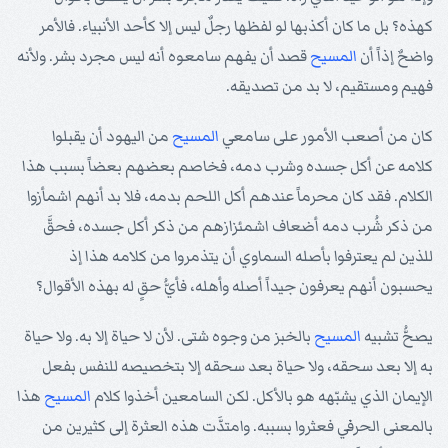
كهذه؟ بل ما كان أكذبها لو لفظها رجلٌ ليس إلا كأحد الأنبياء. فالأمر
واضحٌ إذاً أن
المسيح
قصد أن يفهم سامعوه أنه ليس مجرد بشر. ولأنه
فهيم ومستقيم، لا بد من تصديقه.
كان من أصعب الأمور على سامعي
المسيح
من اليهود أن يقبلوا
كلامه عن أكل جسده وشرب دمه، فخاصم بعضهم بعضاً بسبب هذا
الكلام. فقد كان محرماً عندهم أكل اللحم بدمه، فلا بد أنهم اشمأزوا
من ذكر شُرب دمه أضعاف اشمئزازهم من ذكر أكل جسده، فحقَّ
للذين لم يعترفوا بأصله السماوي أن يتذمروا من كلامه هذا إذ
يحسبون أنهم يعرفون جيداً أصله وأهله، فأيُّ حقٍ له بهذه الأقوال؟
يصحُّ تشبيه
المسيح
بالخبز من وجوه شتى. لأن لا حياة إلا به. ولا حياة
به إلا بعد سحقه، ولا حياة بعد سحقه إلا بتخصيصه للنفس بفعل
الإيمان الذي يشبّهه هو بالأكل. لكن السامعين أخذوا كلام
المسيح
هذا
بالمعنى الحرفي فعثروا بسببه. وامتدَّت هذه العثرة إلى كثيرين من