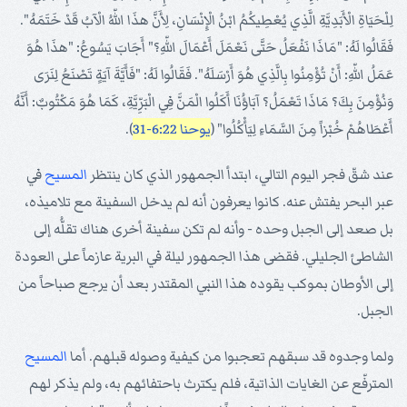
لِلْحَيَاةِ الْأَبَدِيَّةِ الَّذِي يُعْطِيكُمُ ابْنُ الْإِنْسَانِ، لِأَنَّ هذَا اللّهُ الْآبُ قَدْ خَتَمَهُ".
فَقَالُوا لَهُ: "مَاذَا نَفْعَلُ حَتَّى نَعْمَلَ أَعْمَالَ اللّهِ؟" أَجَابَ يَسُوعُ: "هذَا هُوَ
عَمَلُ اللّهِ: أَنْ تُؤْمِنُوا بِالَّذِي هُوَ أَرْسَلَهُ". فَقَالُوا لَهُ: "فَأَيَّةَ آيَةٍ تَصْنَعُ لِنَرَى
وَنُؤْمِنَ بِكَ؟ مَاذَا تَعْمَلُ؟ آبَاؤُنَا أَكَلُوا الْمَنَّ فِي الْبَرِّيَّةِ، كَمَا هُوَ مَكْتُوبٌ: أَنَّهُ
أَعْطَاهُمْ خُبْزاً مِنَ السَّمَاءِ لِيَأْكُلُوا" (
يوحنا 6:22-31
).
عند شقّ فجر اليوم التالي، ابتدأ الجمهور الذي كان ينتظر
المسيح
في
عبر البحر يفتش عنه. كانوا يعرفون أنه لم يدخل السفينة مع تلاميذه،
بل صعد إلى الجبل وحده - وأنه لم تكن سفينة أخرى هناك تقلُّه إلى
الشاطئ الجليلي. فقضى هذا الجمهور ليلة في البرية عازماً على العودة
إلى الأوطان بموكب يقوده هذا النبي المقتدر بعد أن يرجع صباحاً من
الجبل.
ولما وجدوه قد سبقهم تعجبوا من كيفية وصوله قبلهم. أما
المسيح
المترفّع عن الغايات الذاتية، فلم يكترث باحتفائهم به، ولم يذكر لهم