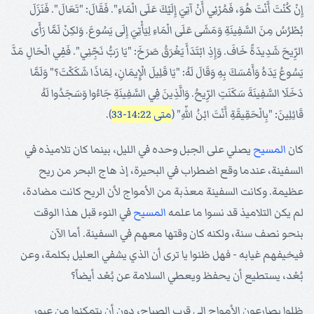
إِنْ كُنْتَ أَنْتَ هُوَ، فَمُرْنِي أَنْ آتِيَ إِلَيْكَ عَلَى الْمَاءِ". فَقَالَ: "تَعَالَ". فَنَزَلَ
بُطْرُسُ مِنَ السَّفِينَةِ وَمَشَى عَلَى الْمَاءِ لِيَأْتِيَ إِلَى يَسُوعَ. وَلكِنْ لَمَّا رَأَى
الرِّيحَ شَدِيدَةً خَافَ. وَإِذِ ابْتَدَأَ يَغْرَقُ صَرَخَ: "يَا رَبُّ نَجِّنِي". فَفِي الْحَالِ مَدَّ
يَسُوعُ يَدَهُ وَأَمْسَكَ بِهِ وَقَالَ لَهُ: "يَا قَلِيلَ الْإِيمَانِ، لِمَاذَا شَكَكْتَ؟" وَلَمَّا
دَخَلَا السَّفِينَةَ سَكَنَتِ الرِّيحُ. وَالَّذِينَ فِي السَّفِينَةِ جَاءُوا وَسَجَدُوا لَهُ
قَائِلِينَ: "بِالْحَقِيقَةِ أَنْتَ ابْنُ اللّهِ" (
متى 14:22-33
).
كان
المسيح
يصلي على الجبل وحده في الليل، بينما كان تلاميذه في
السفينة، عندما وقع اضطراب في البحيرة، إذ هاج البحر من ريح
عظيمة. وكانت السفينة معذبة من الأمواج لأن الريح كانت مضادة،
لم يكن التلاميذ قد نسوا ما علمه
المسيح
في النوء قبل هذا الوقت
بنحو نصف سنة، ولكنه كان وقتها معهم في السفينة. أما الآن
فيخيفهم غيابه - فهل ظنوا يا ترى أن الذي يشفي العليل بكلمة، وعن
بُعْد، يستطيع أن يحفظ ويعطي السلامة عن بُعْد أيضاً؟
ظلوا يصارعون الأمواج إلى قرب الصباح، دون أن يتمكنوا من عبور