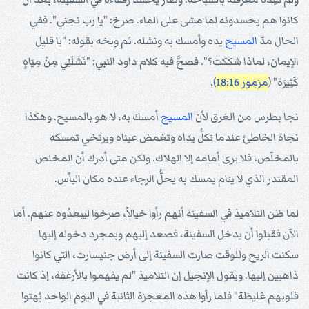
كانوا هم يحسدونه لما مشى على الماء. صرخ: "يا رب نجني". ففي
الحال مدّ
المسيح
يده وأمسك به ونشله. ثم وبخه بقوله: "يا قليل
الإيمان، لماذا شككت؟". فصحَّ فيه كلام داود النبي: "نَشَلَنِي مِنْ مِيَاهٍ
كَثِيرَة" (
مزمور 18:16
).
نجا بطرس من الغرق لأن
المسيح
أمسك به، لا هو بالمسيح. وهكذا
نجاة الخاطئ عندما تكلُّ يداه وتغمض عيناه ويرتخي تمسكه
بالمخلّص، فلا يرى أمامه إلا الهلاك. ولكن متى أدرك أن المخلص
المقتدر الذي لا ينام يمسك به يحلُّ الرجاء عنده مكان اليأس.
لما ظن التلاميذ في السفينة أنهم رأوا خيالاً، صرخوا ليبعدُوه عنهم. أما
الآن فقبلوا أن يدخل السفينة، فصعد إليهم وبمجرد دخوله إليها
سكنت الريح وللوقت صارت السفينة إلى أرض جنيسارت، التي كانوا
ذاهبين إليها. ويقول الإنجيل إن التلاميذ "لم يفهموا بالأرغفة، إذ كانت
قلوبهم غليظة" فلما رأوا هذه المعجزة الثانية في اليوم الواحد بُهتوا