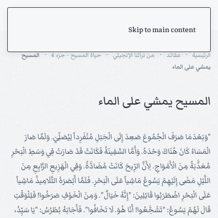
Skip to main content
الرئيسية
عقائد
من تراثنا الإنجيلي
حياة المسيح - جزء 4
المسيح
يمشي على الماء
المسيح يمشي على الماء
"وَبَعْدَمَا صَرَفَ الْجُمُوعَ صَعِدَ إِلَى الْجَبَلِ مُنْفَرِداً لِيُصَلِّيَ. وَلَمَّا صَارَ
الْمَسَاءُ كَانَ هُنَاكَ وَحْدَهُ. وَأَمَّا السَّفِينَةُ فَكَانَتْ قَدْ صَارَتْ فِي وَسَطِ الْبَحْرِ
مُعَذَّبَةً مِنَ الْأَمْوَاجِ. لِأَنَّ الرِّيحَ كَانَتْ مُضَادَّةً. وَفِي الْهَزِيعِ الرَّابِعِ مِنَ
اللَّيْلِ مَضَى إِلَيْهِمْ يَسُوعُ مَاشِياً عَلَى الْبَحْرِ. فَلَمَّا أَبْصَرَهُ التَّلَامِيذُ مَاشِياً
عَلَى الْبَحْرِ اضْطَرَبُوا قَائِلِينَ: "إِنَّهُ خَيَالٌ". وَمِنَ الْخَوْفِ صَرَخُوا! فَلِلْوَقْتِ
قَالَ لَهُمْ يَسُوعُ: "تَشَجَّعُوا! أَنَا هُوَ. لَا تَخَافُوا". فَأَجَابَهُ بُطْرُسُ: "يَا سَيِّدُ،