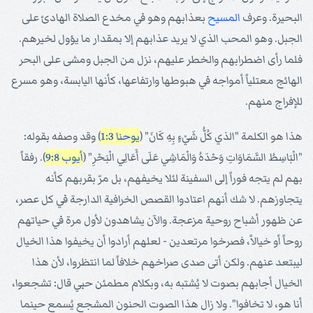
البحيرة. وعرف
المسيح
بعذابهم وهو في مخدع الصلاة الهادئ على
الجبل. وهو المحب الذي لا يريد عذابهم إلا بمقدار ما يؤول لخيرهم.
فلما رأى اضطرابهم والخطر عليهم، نزل من الجبل ومشى على البحر
الهائج معتلياً أمواجه في هبوطها وارتفاعها، كأنها اليابسة، وهو مسرع
للإفراج منهم.
هذا هو الكلمة "الذي كُلُّ شَيْءٍ بِهِ كَانَ" (
يوحنا 1:3
) وقد وصفه بقوله:
"الْبَاسِطُ السَّمَاوَاتِ وَحْدَهُ وَالْمَاشِي عَلَى أَعَالِي الْبَحْرِ" (
أيوب 9:8
). رفقاً
بهم لم يتجه فوراً إلى السفينة لئلا يخيفهم، بل مرّ بقربهم كأنه
يتجاوزهم. لا شك أنهم اعتادوا القصص الخرافية الدارجة في كل عصر،
عن ظهور أشباح روحية مزعجة. والآن يشاهدون لأول مرة في حياتهم
روحاً أو خيالاً، فصرخوا مرتعدين - لعلهم أرادوا أن يخيفوا هذا الخيال
ليبتعد عنهم. ولكن أتى صدى صراخهم خلافاً لما انتظروا، لأن هذا
الخيال أجابهم بصوت لا يُشتبه به، وبكلام مطمئن حبي قال: تشجعوا،
أنا هو، لا تخافوا". ولا زال هذا الصوت الحنون المشجع يُسمع حينما