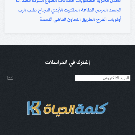
الحرية
الصعوبات
العدل
العلاقات
الضياع
الشركة
قصد الله
الطاعة
الجسد
المرض
الملكوت الأبدي
النجاح
طلب الرب
الفرح
النعمة
أولويات
الطريق
التعاون
القاضي
إشترك في المراسلات