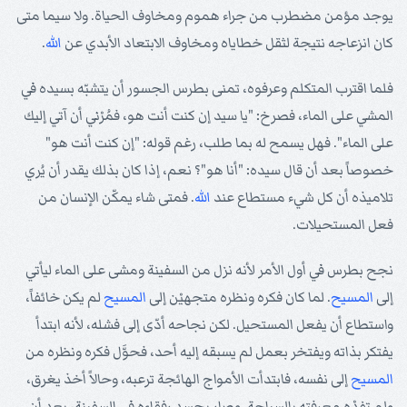
يوجد مؤمن مضطرب من جراء هموم ومخاوف الحياة. ولا سيما متى
كان انزعاجه نتيجة لثقل خطاياه ومخاوف الابتعاد الأبدي عن
الله
.
فلما اقترب المتكلم وعرفوه، تمنى بطرس الجسور أن يتشبّه بسيده في
المشي على الماء، فصرخ: "يا سيد إن كنت أنت هو، فمُرْني أن آتي إليك
على الماء". فهل يسمح له بما طلب، رغم قوله: "إن كنت أنت هو"
خصوصاً بعد أن قال سيده: "أنا هو"؟ نعم، إذا كان بذلك يقدر أن يُري
تلاميذه أن كل شيء مستطاع عند
الله
. فمتى شاء يمكّن الإنسان من
فعل المستحيلات.
نجح بطرس في أول الأمر لأنه نزل من السفينة ومشى على الماء ليأتي
إلى
المسيح
. لما كان فكره ونظره متجهيْن إلى
المسيح
لم يكن خائفاً،
واستطاع أن يفعل المستحيل. لكن نجاحه أدّى إلى فشله، لأنه ابتدأ
يفتكر بذاته ويفتخر بعمل لم يسبقه إليه أحد، فحوَّل فكره ونظره من
المسيح
إلى نفسه، فابتدأت الأمواج الهائجة ترعبه، وحالاً أخذ يغرق،
ولم تفِدْه معرفته بالسباحة. وصار يحسد رفقاءه في السفينة، بعد أن