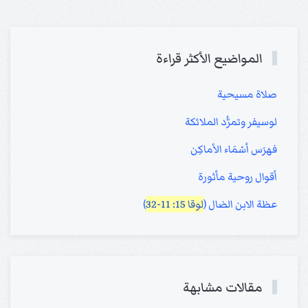
المواضيع الأكثر قراءة
صلاة مسيحية
لوسيفر وتمرُّد الملائكة
فهرَس أسْمَاء الأماكِن
أقوال روحية مأثورة
عظة الابن الضال (
لوقا 15: 11-32
)
مقالات مشابهة