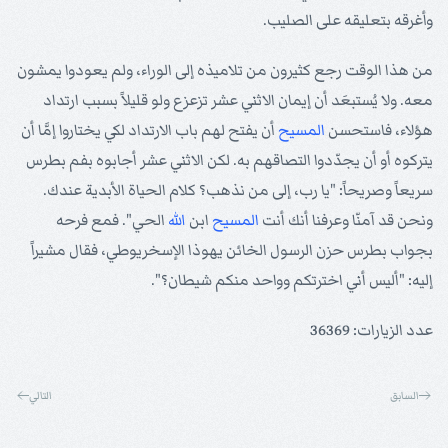
وأغرقه بتعليقه على الصليب.
من هذا الوقت رجع كثيرون من تلاميذه إلى الوراء، ولم يعودوا يمشون
معه. ولا يُستبعَد أن إيمان الاثني عشر تزعزع ولو قليلاً بسبب ارتداد
هؤلاء، فاستحسن
المسيح
أن يفتح لهم باب الارتداد لكي يختاروا إمَّا أن
يتركوه أو أن يجدّدوا التصاقهم به. لكن الاثني عشر أجابوه بفم بطرس
سريعاً وصريحاً: "يا رب، إلى من نذهب؟ كلام الحياة الأبدية عندك.
ونحن قد آمنّا وعرفنا أنك أنت
المسيح
ابن
الله
الحي". فمع فرحه
بجواب بطرس حزن الرسول الخائن يهوذا الإسخريوطي، فقال مشيراً
إليه: "أليس أني اخترتكم وواحد منكم شيطان؟".
عدد الزيارات: 36369
السابق
التالي