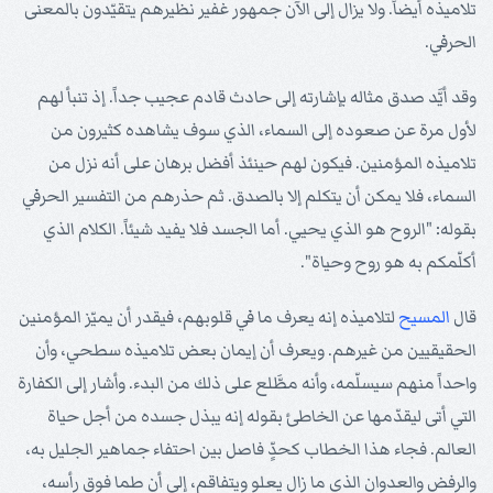
تلاميذه أيضاً. ولا يزال إلى الآن جمهور غفير نظيرهم يتقيّدون بالمعنى
الحرفي.
وقد أيَّد صدق مثاله بإشارته إلى حادث قادم عجيب جداً. إذ تنبأ لهم
لأول مرة عن صعوده إلى السماء، الذي سوف يشاهده كثيرون من
تلاميذه المؤمنين. فيكون لهم حينئذ أفضل برهان على أنه نزل من
السماء، فلا يمكن أن يتكلم إلا بالصدق. ثم حذرهم من التفسير الحرفي
بقوله: "الروح هو الذي يحيي. أما الجسد فلا يفيد شيئاً. الكلام الذي
أكلّمكم به هو روح وحياة".
قال
المسيح
لتلاميذه إنه يعرف ما في قلوبهم، فيقدر أن يميّز المؤمنين
الحقيقيين من غيرهم. ويعرف أن إيمان بعض تلاميذه سطحي، وأن
واحداً منهم سيسلّمه، وأنه مطَّلع على ذلك من البدء. وأشار إلى الكفارة
التي أتى ليقدّمها عن الخاطئ بقوله إنه يبذل جسده من أجل حياة
العالم. فجاء هذا الخطاب كحدٍّ فاصل بين احتفاء جماهير الجليل به،
والرفض والعدوان الذي ما زال يعلو ويتفاقم، إلى أن طما فوق رأسه،