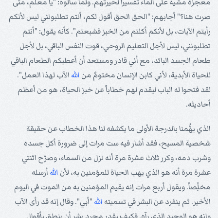
معجزة مشيه على الماء تفسيراً لحيرتهم. ولما سألوه: "يا معلم، متى
صرت هنا؟" أجابهم: "الحق الحق أقول لكم، أنتم تطلبونني ليس لأنكم
رأيتم الآيات، بل لأنكم أكلتم من الخبز فشبعتم". كأنه يقول: "أنتم
تطلبونني، ليس لأجل التعليم الروحي، قوت النفس الباقي، بل لأجل
طعام الجسد البائد، مع أني قادر ومستعد أن أعطيكم الطعام الباقي
للحياة الأبدية، لأني كابن الإنسان مختومٌ من
الله
الآب لهذا العمل".
لقد فتحوا له الباب ليقدم لهم خطاباً عن خبز الحياة، هو من أعظم
أحاديثه.
الذي يهُّمنا بالدرجة الأولى ما يكشفه لنا هذا الخطاب عن حقيقة
شخصية المسيح، فقد أشار فيه ست مرات إلى ضرورة أكل جسده
وشرب دمه، وكرر ثلاث عشرة مرة أنه نزل من السماء، وصرّح اثنتي
عشرة مرة أنه هو الذي يهب الحياة للمؤمنين به، لأن
الله
أرسله
مخلِّصاً. ويقول أربع مرات إنه يقيم المؤمنين به من الموت في اليوم
الأخير. ثم ينفرد عن البشر في تسميته
الله
"أبي". وقال إنه قد رأى الآب
وإنه هو الوحيد الذي رآه. فكيف يقدر مجرد بشر أن ينطق بأقوال