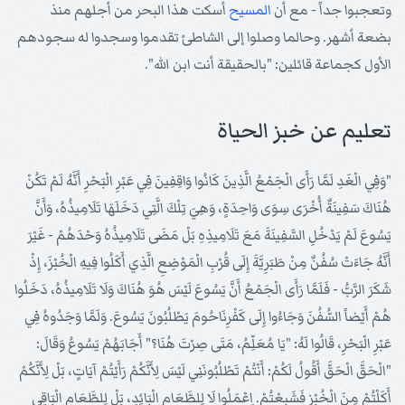
وتعجبوا جداً - مع أن
المسيح
أسكت هذا البحر من أجلهم منذ
بضعة أشهر. وحالما وصلوا إلى الشاطئ تقدموا وسجدوا له سجودهم
الأول كجماعة قائلين: "بالحقيقة أنت ابن الله".
تعليم عن خبز الحياة
"وَفِي الْغَدِ لَمَّا رَأَى الْجَمْعُ الَّذِينَ كَانُوا وَاقِفِينَ فِي عَبْرِ الْبَحْرِ أَنَّهُ لَمْ تَكُنْ
هُنَاكَ سَفِينَةٌ أُخْرَى سِوَى وَاحِدَةٍ، وَهِيَ تِلْكَ الَّتِي دَخَلَهَا تَلَامِيذُهُ، وَأَنَّ
يَسُوعَ لَمْ يَدْخُلِ السَّفِينَةَ مَعَ تَلَامِيذِهِ بَلْ مَضَى تَلَامِيذُهُ وَحْدَهُمْ - غَيْرَ
أَنَّهُ جَاءَتْ سُفُنٌ مِنْ طَبَرِيَّةَ إِلَى قُرْبِ الْمَوْضِعِ الَّذِي أَكَلُوا فِيهِ الْخُبْزَ، إِذْ
شَكَرَ الرَّبُّ - فَلَمَّا رَأَى الْجَمْعُ أَنَّ يَسُوعَ لَيْسَ هُوَ هُنَاكَ وَلَا تَلَامِيذُهُ، دَخَلُوا
هُمْ أَيْضاً السُّفُنَ وَجَاءُوا إِلَى كَفْرِنَاحُومَ يَطْلُبُونَ يَسُوعَ. وَلَمَّا وَجَدُوهُ فِي
عَبْرِ الْبَحْرِ، قَالُوا لَهُ: "يَا مُعَلِّمُ، مَتَى صِرْتَ هُنَا؟" أَجَابَهُمْ يَسُوعُ وَقَالَ:
"الْحَقَّ الْحَقَّ أَقُولُ لَكُمْ: أَنْتُمْ تَطْلُبُونَنِي لَيْسَ لِأَنَّكُمْ رَأَيْتُمْ آيَاتٍ، بَلْ لِأَنَّكُمْ
أَكَلْتُمْ مِنَ الْخُبْزِ فَشَبِعْتُمْ. اِعْمَلُوا لَا لِلطَّعَامِ الْبَائِدِ، بَلْ لِلطَّعَامِ الْبَاقِي