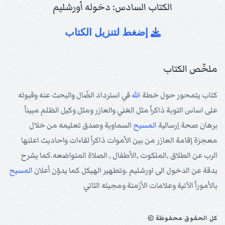
الكتاب السادس: دخوله أورشليم
إضغط لتنزيل الكتاب
ملخّص الكتاب
كتاب يتمحور حول خطة
الله
في استرداد الضّال والبحث عنه وقبوله
على اساس التوبة ذاكراً مثل الغني والعازر ومثل وكيل الظلم مبيناً
برهان صحة إرسالية
المسيح
السماوية وصدق تعليمه من خلال
معجزة إقامة العازر من بين الأموات ذاكراً لقاءات واحاديث اعلنها
الرب عن الطلاق ,الملكوت ,الأطفال , الصلاة المتواضعه.كما يشرح
بدقة عن الدخول الى اورشليم .وتطهير الهيكل كما يدوّن أعلان
المسيح
بالأموراً الآتية وعلامات الأزمنة ومجيئه الثاني
© كل الحقوق محفوظة