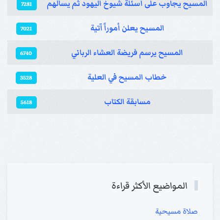
المسيح يجاوب على أسئلة شيوخ اليهود ثم يسألهم
7281
المسيح يعلن أموراً آتية
7021
المسيح يرسم فريضة العشاء الرباني
6740
خطاب المسيح في العلية
3528
مسابقة الكتاب
5618
المواضيع الأكثر قراءة
صلاة مسيحية