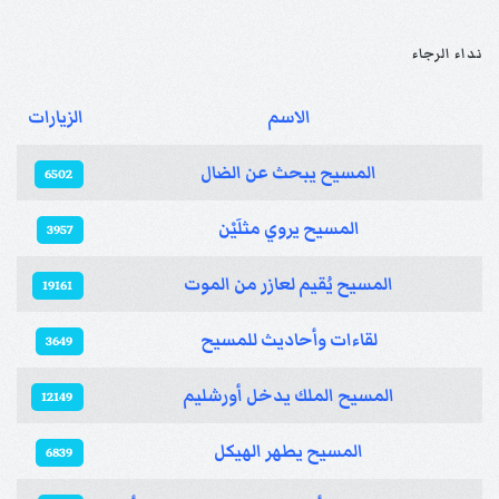
نداء الرجاء
الاسم
الزيارات
المقالات
المسيح يبحث عن الضال
6502
المسيح يروي مثلَيْن
3957
المسيح يُقيم لعازر من الموت
19161
لقاءات وأحاديث للمسيح
3649
المسيح الملك يدخل أورشليم
12149
المسيح يطهر الهيكل
6839