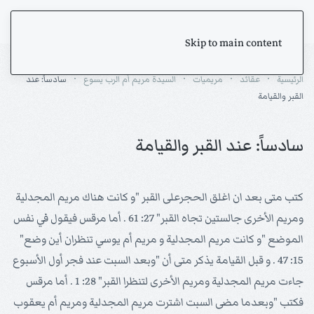
Skip to main content
الرئيسية
عقائد
مريميات
السيدة مريم أم الرب يسوع
سادساً: عند
القبر والقيامة
سادساً: عند القبر والقيامة
كتب متى بعد ان اغلق الحجرعلى القبر "و كانت هناك مريم المجدلية
ومريم الأخرى جالستين تجاه القبر" 27: 61 . أما مرقس فيقول في نفس
الموضع "و كانت مريم المجدلية و مريم أم يوسي تنظران أين وضع"
15: 47 . و قبل القيامة يذكر متى أن "وبعد السبت عند فجر أول الأسبوع
جاءت مريم المجدلية ومريم الأخرى لتنظرا القبر" 28: 1 . أما مرقس
فكتب "وبعدما مضى السبت اشترت مريم المجدلية ومريم أم يعقوب