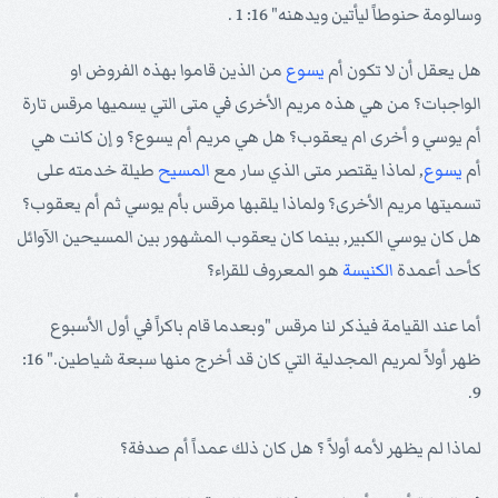
وسالومة حنوطاً ليأتين ويدهنه" 16: 1 .
هل يعقل أن لا تكون أم
يسوع
من الذين قاموا بهذه الفروض او
الواجبات؟ من هي هذه مريم الأخرى في متى التي يسميها مرقس تارة
أم يوسي و أخرى ام يعقوب؟ هل هي مريم أم يسوع؟ و إن كانت هي
أم
يسوع
, لماذا يقتصر متى الذي سار مع
المسيح
طيلة خدمته على
تسميتها مريم الأخرى؟ ولماذا يلقبها مرقس بأم يوسي ثم أم يعقوب؟
هل كان يوسي الكبير, بينما كان يعقوب المشهور بين المسيحين الآوائل
كأحد أعمدة
الكنيسة
هو المعروف للقراء؟
أما عند القيامة فيذكر لنا مرقس "وبعدما قام باكراً في أول الأسبوع
ظهر أولاً لمريم المجدلية التي كان قد أخرج منها سبعة شياطين." 16:
9.
لماذا لم يظهر لأمه أولاً ؟ هل كان ذلك عمداً أم صدفة؟