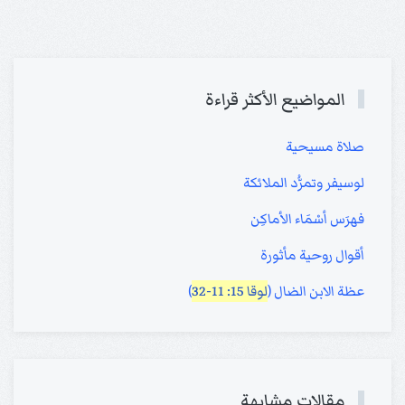
المواضيع الأكثر قراءة
صلاة مسيحية
لوسيفر وتمرُّد الملائكة
فهرَس أسْمَاء الأماكِن
أقوال روحية مأثورة
عظة الابن الضال (
لوقا 15: 11-32
)
مقالات مشابهة