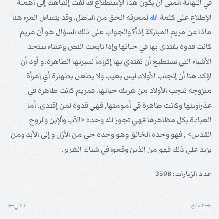
في النهاية أتمنى أن يكون هذا الإستطلاع قد لفت إنتباهك إلى أهمية
الإطلاع على كلمة
الله
لمعرفة الحق من الباطل. وقد يتساءل المرء هنا
ماذا عن مريم المباركة إذاً؟ والجواب على ذلك السؤال هو أن مريم
كانت قدوة يقتدى بها في حياتها وإذا تابعت النص بإعتناء ستجد
الأشياء التي تستطيع أن تقتدي بها إكراماً لسيرتها الطاهرة. و أود أن
اؤكد هنا أن إنجاب الأولاد ليس بعيب ولا يطعن بطهارة أي إمرأة
متزوجة تنجب الأولاد من شريك حياتها. فمريم كانت طاهرة في
عذراويتها وكانت طاهرة في أمومتها, فهي قدوة لمن إقتدى. أما
العبادة بكل مظاهرها فهي تجوز لله وحده <الآب وألإبن والروح
القدس> , فهو وحده الخالق وهو وحده حي من الأزل و إلى الأبد ومن
يزيد على ذلك فهو من الذين وقعوا في شباك الشرير.
عدد الزيارات: 3598
السابق
التالي