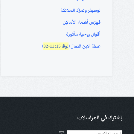
لوسيفر وتمرُّد الملائكة
فهرَس أسْمَاء الأماكِن
أقوال روحية مأثورة
عظة الابن الضال (
لوقا 15: 11-32
)
إشترك في المراسلات