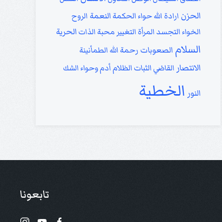
الحزن
النعمة
ارادة الله
حواء
الحكمة
الروح
الحرية
الخواء
التجسد
المرأة
التغيير
محبة الذات
السلام
الصعوبات
رحمة الله
الطمأنينة
الانتصار
القاضي
الثبات
الظلام
أدم وحواء
الشك
الخطية
النور
تابعونا