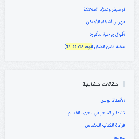
لوسيفر وتمرُّد الملائكة
فهرَس أسْمَاء الأماكِن
أقوال روحية مأثورة
عظة الابن الضال (
لوقا 15: 11-32
)
مقالات مشابهة
الأستاذ بولس
تشطير الشعر في العهد القديم
فرادة الكتاب المقدس
عودوا