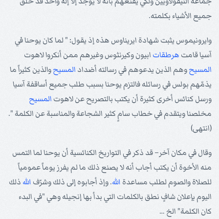
جماعة النيقولاويين ولكي يقنعهم بأنه لا يوجد إلا إله واحد قد خلق
جميع الأشياء بكلمته.
وايرونيموس يثبت شهادة ايريناوس هذه إذ يقول: " لما كان يوحنا في
آسيا قامت
هرطقات
ابيون وكيرنثوس وغيرهم ممن أنكروا لاهوت
المسيح
وهم الذين يدعوهم في رسالته أضداد
المسيح
والذين كثيراً ما
يذمّهم بولس في رسائله فالتزم يوحنا بسبب طلب جميع أساقفة آسيا
ورسل كنائس أخرى كثيرة أن يكتب بالتصريح عن لاهوت
المسيح
مخلصنا ويتقدم في خطاب سامٍ كثير الشجاعة والمناسبة عن الكلمة ".
(انتهى)
وقال في مكان آخر– قد ذكر في التواريخ الكنائسية أن يوحنا لما التمس
منه الأخوة أن يكتب أجاب أنه لا يصنع ذلك ما لم يفرز يوماً عمومياً
للصلاة والصوم لطلب مساعدة
الله
. وإذ أجابوه إلى ذلك وشرّف
الله
ذلك
اليوم بإعلان شافٍ نطق بالكلمات التي بدأ بها إنجيله وهي "في البدء
كان الكلمة" الخ …