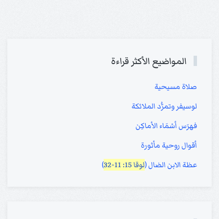
المواضيع الأكثر قراءة
صلاة مسيحية
لوسيفر وتمرُّد الملائكة
فهرَس أسْمَاء الأماكِن
أقوال روحية مأثورة
عظة الابن الضال (
لوقا 15: 11-32
)