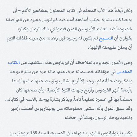
وقال أيضاً هذا الأب المعلّم في كتابه المعنون بمشاهير الأنام – أن
يوحنا كتب بشارة بطلب أساقفة آسيا ضد كيرنثوس وغيره من الهراطقة
خصوصاً ضد تعليم الأبيونيين الذين قاموا في ذلك الزمان وكانوا
يقولون أن
المسيح
لم يكون له وجود قبل ولادته من مريم فلذلك التزم
أن يعلن طبيعته الإلهية.
ومن الأمور الجديرة بالملاحظة أن ايريناوس هذا استشهد من
الكتاب
المقدس
في مؤلفاته خمسمائة مرة، منها مائة مرة من بشارة يوحنا
ويذكر واضحاً أنه لم يوجد إلاّ أربع بشائر يوثق بصحتها مشبهاً إياها
بأربعة أنهر الفردوس وأربع جهات الكرة الأرضية، وأن صحتها كان
مسلماً بها في عصره تسليماً تاماً. ويذكر بشارة يوحنا بالاسم في كتاباته.
وقد سبق القول بأنه استقى معلوماته من بوليكاربوس أسقف أزمير
وتلميذ يوحنا الرسول، ونشأ في حضنه.
وكتب ترتوليانوس الشهير الذي اعتنق المسيحية سنة 185 م وميّز بين