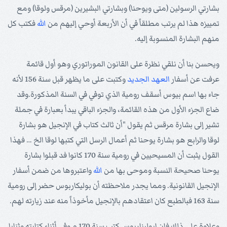
بشارتي الرسولين (متى ويوحنا) وبشارتي البشيرين (مرقس ولوقا) ومع
تمييزه هذا لم يرتب مطلقاً في أن الأربعة أوحي إليهم من
الله
فكتب كل
منهم البشارة المنسوبة إليه.
ويحسن بنا أن نلقي نظرة على القانون الموراتوري وهو أول قائمة
عرفت عن أسفار
العهد الجديد
وكتبت على ما يظهر قبل سنة 156 لأنه
جاء بها اسم بيوس أسقف رومية الذي توفي في السنة المذكورة.وقد
ضاع الجزء الأول من هذه القائمة، والجزء الباقي يبدأ بعبارة في جملة
تشير إلى بشارة مرقس ثم يقول "أن ثالث كتاب في الإنجيل هو بشارة
لوقا والرابع هو بشارة يوحنا ثم أعمال الرسل التي كتبها لوقا الخ … فهذا
القول يثبت أن المسيحيين في رومية سنة 170 كانوا فد قبلوا بشارة
يوحنا صحيحة النسبة وموحى بها من
الله
واعتبروها من ضمن أسفار
الإنجيل القانونية. ومما يجدر ملاحظته أن بوليكاربوس حضر إلى رومية
سنة 163 فبالطبع كان اعتقادهم بالإنجيل مأخوذاً منه عند زيارته لهم.
وعلاوة على ذلك فإن ابوليناريوس كتب سنة 170 م وفي أثناء كتابته وثنايا