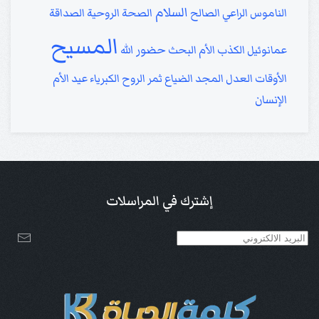
السلام
الناموس
الراعي الصالح
الصحة الروحية
الصداقة
المسيح
حضور الله
عمانوئيل
الكذب
الأم
البحث
الأوقات
العدل
المجد
الضياع
ثمر الروح
الكبرياء
عيد الأم
الإنسان
إشترك في المراسلات