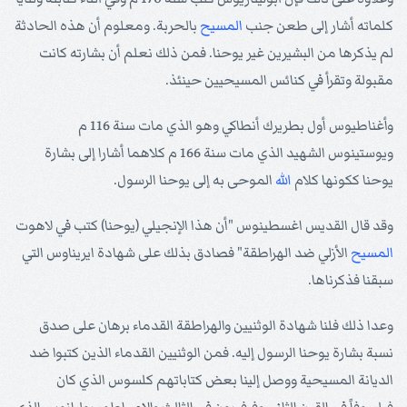
كلماته أشار إلى طعن جنب
المسيح
بالحربة. ومعلوم أن هذه الحادثة
لم يذكرها من البشيرين غير يوحنا. فمن ذلك نعلم أن بشارته كانت
مقبولة وتقرأ في كنائس المسيحيين حينئذ.
وأغناطيوس أول بطريرك أنطاكي وهو الذي مات سنة 116 م
ويوستينوس الشهيد الذي مات سنة 166 م كلاهما أشارا إلى بشارة
يوحنا ككونها كلام
الله
الموحى به إلى يوحنا الرسول.
وقد قال القديس اغسطينوس "أن هذا الإنجيلي (يوحنا) كتب في لاهوت
المسيح
الأزلي ضد الهراطقة" فصادق بذلك على شهادة ايريناوس التي
سبقنا فذكرناها.
وعدا ذلك فلنا شهادة الوثنيين والهراطقة القدماء برهان على صدق
نسبة بشارة يوحنا الرسول إليه. فمن الوثنيين القدماء الذين كتبوا ضد
الديانة المسيحية ووصل إلينا بعض كتاباتهم كلسوس الذي كان