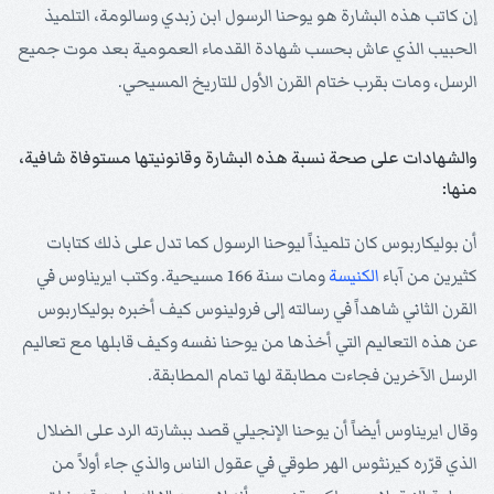
إن كاتب هذه البشارة هو يوحنا الرسول ابن زبدي وسالومة، التلميذ
الحبيب الذي عاش بحسب شهادة القدماء العمومية بعد موت جميع
الرسل، ومات بقرب ختام القرن الأول للتاريخ المسيحي.
والشهادات على صحة نسبة هذه البشارة وقانونيتها مستوفاة شافية،
منها:
أن بوليكاربوس كان تلميذاً ليوحنا الرسول كما تدل على ذلك كتابات
كثيرين من آباء
الكنيسة
ومات سنة 166 مسيحية. وكتب ايريناوس في
القرن الثاني شاهداً في رسالته إلى فرولينوس كيف أخبره بوليكاربوس
عن هذه التعاليم التي أخذها من يوحنا نفسه وكيف قابلها مع تعاليم
الرسل الآخرين فجاءت مطابقة لها تمام المطابقة.
وقال ايريناوس أيضاً أن يوحنا الإنجيلي قصد ببشارته الرد على الضلال
الذي قرّره كيرنثوس الهر طوقي في عقول الناس والذي جاء أولاً من