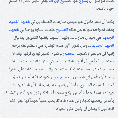
كتبت لتؤمنوا أن
يسوع
هو
المسيح
ابن
الله
ولكي تكون لكم إذا آمنتم
حياة باسمه"
وكما أن سفر دانيال هو ميدان منازعات المنتقدين في
العهد القديم
وذلك لصراحة نبواته عن ملك
المسيح
فكذلك بشارة يوحنا في
العهد
الجديد
هي ميدان منازعات. ولهذا السبب يلقبها الكثيرون بدانيال
العهد الجديد
… وقال لدون: “إن هذه البشارة هي أعظم ثقة يرجع
إليها في موضوع لاهوت
المسيح
لوضوح تعبيراتها ووفرتها. وأنه لا
يستغرب أبداً في أن أقوال البشير الرابع هي مثل ذاتية سيده نفسه"
حجر صدمة وصخرة عثرة "للمنتقدين. ولا يستطيع القارئ في بشارة
يوحنا أن يتأمل في شخص
المسيح
بدون اكتراث، لأنه أما أن يتحزّب
لحزب لاهوت المسيح، وأما أن يتحزب عليه، وذلك لأن البراهين التي
فيها مدهشة جداً. فأما أن يركع ساجداً قابلاً كل قول من أقوال البشارة،
وأما أن يرفضها كلها، وفي هذه الحالة يصير عدواً لدوداً لها. وفي كلتا
الحالتين لا يمكن أن يكون على الحياد ".