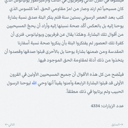
فيلسوفاً في القرن الثاني وفرفريون في الثالث والإمبراطور يوليانوس الذي
كان مسيحياً ثم ارتد وصار من امرّ مقاومي الحق. أما كلسوس الذي
كتب بعد العصر الرسولي بستين سنة فلم ينكر البتة صدق نسبة بشارة
يوحنا إليه بل بالعكس أكّد صحة نسبتها إليه وأراد أن يحجّ المسيحيين
من أقوال تلك البشارة. وهكذا يقال عن فرفريون ويوليانوس. فنرى أن
كفرة تلك العصور لم يفتكروا البتة بأن ينكروا صحة نسبة أسفارنا
المقدسة ومن ضمنها بشارة يوحنا بل بالأحرى قبلوا صدقها وقصدوا أن
يتخذوا من ذلك أدلة لمقاومة الحق الموجود فيها.
فيتّضح من كل هذه الأقوال أن جميع المسيحيين الأولين في القرون
الأولى قد قبلوا البشارة الرابعة وآمنوا يقيناً أنها وحي
الله
ليوحنا الرسول
الحبيب ولم يرتابوا في ذلك مطلقاً.
عدد الزيارات: 4334
السابق
التالي