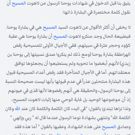
يليق بنا قبل الدخول في شهادات يوحنا الرسول عن لاهوت
المسيح
أن
نقول كلمة مختصرة في البشارة ذاتها:
لا يخفى أن أكثر الأقوال عن لاهوت السيد
المسيح
هي في بشارة يوحنا.
فبطبيعة الحال وجد منكرو لاهوت
المسيح
أن بشارة يوحنا هي عقبة
كؤود وحجر عثرة في سبيلهم. ففي الأجيال الأولى للمسيحية رفض
الهراطقة بشارة يوحنا (ومع ذلك لم ينكروا صدق نسبيتها إلى يوحنا بن
زبدي) لأنهم أبغضوا ما تحويه ولم يستطيعوا أن يجعلوها توافق
معتقداتهم. أما في الأجيال المتأخرة فقد رفض أعداء المسيحية قبول
هذه البشارة منتحلين عذراً في عدم قبولها بأنها ليست صحيحة النسبة
إلى يوحنا الرسول، والحقيقة هي أنهم رفضوها لأنها قذى في عيونهم
إذ أن موضوعها الوحيد بل غاية الوحي منها إثبات لاهوت المسيح،
ولذا تراها تبتدئ بالقول: "في البدء كان الكلمة والكلمة كان عند
الله
وكان
الكلمة الله" وتنتهي بشهادة توما الرسول عندما قال له " ربي وإلهي "
وصادق
المسيح
على هذه الشهادة. وعقبها بالقول " أما هذه فقد