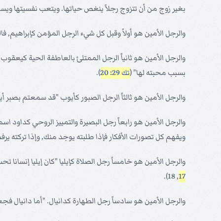
بغير زوج من أن تتزوج رجلاً ينغص حياتها. ويتعب نفسيتها ويسل
والرجل الأمين هو أولاً وقبل كل شيء الرجل المؤمن كإبراهيم, فال
والرجل الأمين هو ثانياً الرجل الممتلئ بالعاطفة الحية كيعق
بسبب محبته لها" (
تك 29: 20
).
والرجل الأمين هو ثالثاً الرجل الصبور كأيوب "قد سمعتم بصبر أي
والرجل الأمين هو رابعاً رجل البصيرة والتمييز الروحي كداود 
ويفهم كل تصورات الأفكار فإذا طلبته يوجد منك, وإذا تركته يرفض
والرجل الأمين هو خامساً رجل الصلاة كإيليا "كان إيليا إنسانا 
, 18).
17
والرجل الأمين هو سادساً رجل الطهارة كدانيال. "أما دانيال ف