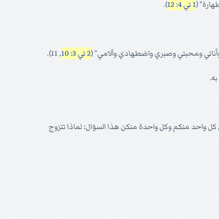
هارة" (
1 تي 4: 12
).
 وأناتي ومحبتي وصبري واضطهادي وآلامي" (
2 تي 3: 10
, 11).
به.
ل كل واحد منكم وكل واحدة منكن هذا السؤال: لماذا تتزوج