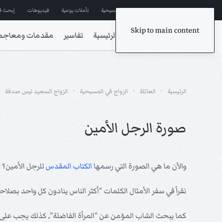
إشترك في المراسلات
ترانيم مسيحية
تأملات يومية
فيديوهات
إبحث ف
Skip to main content
الرئيسية
تفاسير
مقدمات ومعاجم
الرئيسية
العائلة
الزواج في المسيحية
الزواج السعيد ليس صدفة
صورة الرجل الأمين
والآن ما هي الصورة التي رسمها
الكتاب المقدس
للرجل الأمين؟
نقرأ في سفر الأمثال الكلمات "أكثر الناس ينادون كل واحد بصلاح
كما يبحث الشاب المؤمن عن "المرأة الفاضلة", كذلك يجب على ال