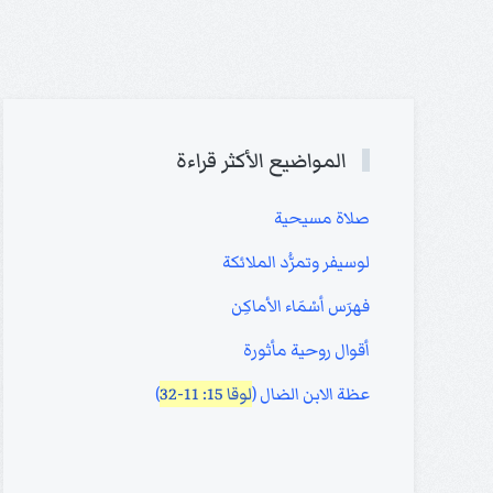
المواضيع الأكثر قراءة
صلاة مسيحية
لوسيفر وتمرُّد الملائكة
فهرَس أسْمَاء الأماكِن
أقوال روحية مأثورة
عظة الابن الضال (
لوقا 15: 11-32
)