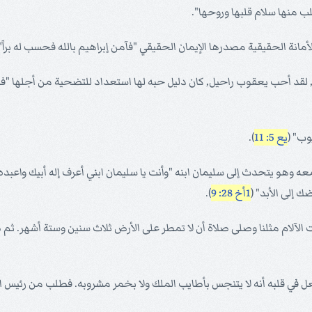
ب منها سلام قلبها وروحها".
أمانة الحقيقية مصدرها الإيمان الحقيقي "فآمن إبراهيم بالله فحسب له براً" 
وب, لقد أحب يعقوب راحيل, كان دليل حبه لها استعداد للتضحية من أجلها "
وب" (
يع 5: 11
).
اسمعه وهو يتحدث إلى سليمان ابنه "وأنت يا سليمان ابني أعرف إله أبيك وا
ك إلى الأبد" (
1أخ 28: 9
).
تحت الآلام مثلنا وصلى صلاة أن لا تمطر على الأرض ثلاث سنين وستة أشهر. ثم
جعل في قلبه أنه لا يتنجس بأطايب الملك ولا بخمر مشروبه. فطلب من رئيس ا