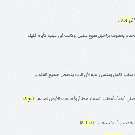
(
رو 4: 3
).
فخدم يعقوب براحيل سبع سنين, وكانت في عينيه كأيام قليلة
عبده بقلب كامل ونفس راغبة لأن الرب يفحص جميع القلوب
 صلى أيضاً فأعطت السماء مطراً, وأخرجت الأرض ثمارها" (
يع 5:
لخصيان أن لا يتنجس" (
دا 1: 8
).