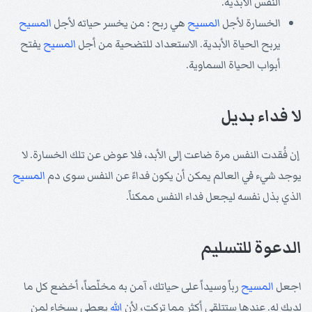
النفس الأبدية.
الخسارة لأجل
المسيح
هي ربح
: من يخسر حياته لأجل
المسيح
يربح الحياة الأبدية. الاستعداد للتضحية من أجل
المسيح
يفتح
أبواب الحياة السماوية.
لا فداء بديل
إن فُقدت النفس مرة ضاعت إلى الأبد، فلا عوض عن تلك الخسارة. لا
يوجد شيء في العالم يمكن أن يكون فداءً عن النفس سوى دم
المسيح
الذي بذل نفسه ليجعل فداء النفس ممكناً.
الدعوة للتسليم
اجعل
المسيح
رباً وسيداً على حياتك، آمن به مخلّصاً، أخضع كل ما
لديك له. عندها ستتلقى أكثر مما تركت، لأن
الله
يعطي بسخاء لمن