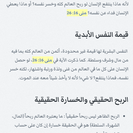
لأنه ماذا ينتفع الإنسان لو ربح العالم كله وخسر نفسه؟ أو ماذا يعطي
الإنسان فداء عن نفسه؟
متى 16: 26
قيمة النفس الأبدية
النفس البشرية لها قيمة غير محدودة، أثمن من العالم كله بما فيه
من مال وشرف وسلطة. كما ذكرت الآية في
متى 16: 26
، لو حصل
الإنسان على كل ما في العالم من غنى ولذة ورتبة واشتهار، لكنه خسر
نفسه، فماذا ينتفع؟ لا شيء! لأنه لا يأخذ شيئاً معه عند الموت.
الربح الحقيقي والخسارة الحقيقية
الربح الظاهر ليس ربحاً حقيقياً
: ما يعتبره العالم ربحاً (المال،
الشهرة، السلطة) هو في الحقيقة خسارة إن كان على حساب