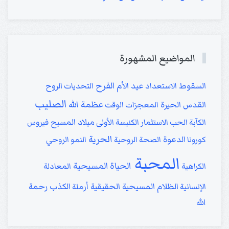
المواضيع المشهورة
الفرح
السقوط
عيد الأم
الروح
الاستعداد
التحديات
الصليب
عظمة الله
القدس
الحيرة
المعجزات
الوقت
ميلاد المسيح
الكآبة
الحب
الاستثمار
الكنيسة الأولى
فيروس
الحرية
الدعوة
كورونا
الصحة الروحية
النمو الروحي
المحبة
الحياة المسيحية
الكراهية
المعادلة
الظلام
المسيحية الحقيقية
الكذب
رحمة
الإنسانية
أرملة
الله