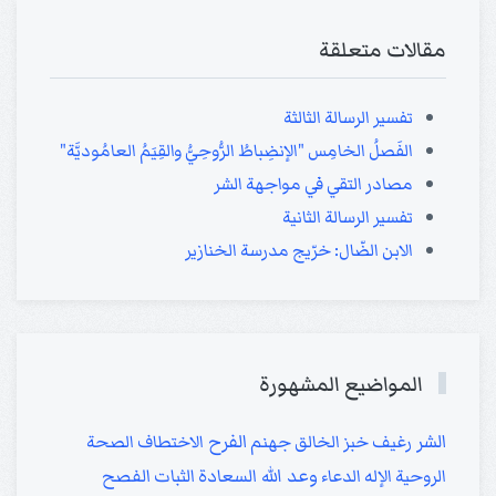
مقالات متعلقة
تفسير الرسالة الثالثة
الفَصلُ الخامِس "الإنضِباطُ الرُّوحِيُّ والقِيَمُ العامُوديَّة"
مصادر التقي في مواجهة الشر
تفسير الرسالة الثانية
الابن الضّال: خرّيج مدرسة الخنازير
المواضيع المشهورة
الشر
الفرح
رغيف خبز
الخالق
جهنم
الاختطاف
الصحة
وعد الله
الروحية
الإله
الدعاء
السعادة
الثبات
الفصح