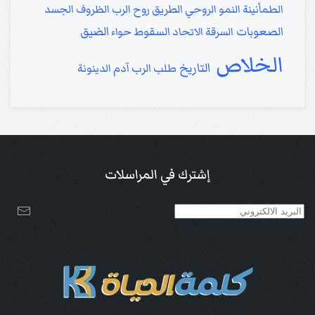
الطمأنينة
النمو الروحي
الطريق
روح الرب
الظروف
الجسد
الصعوبات
الضيق
السرقة
الاتحاد
السقوط
حواء
الخلاص
التاريخ
طلب الرب
آدم
الدينونة
إشترك في المراسلات