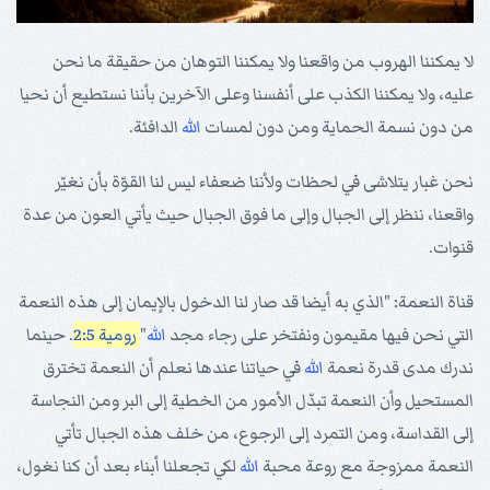
لا يمكننا الهروب من واقعنا ولا يمكننا التوهان من حقيقة ما نحن
عليه، ولا يمكننا الكذب على أنفسنا وعلى الآخرين بأننا نستطيع أن نحيا
من دون نسمة الحماية ومن دون لمسات
الله
الدافئة.
نحن غبار يتلاشى في لحظات ولأننا ضعفاء ليس لنا القوّة بأن نغيّر
واقعنا، ننظر إلى الجبال وإلى ما فوق الجبال حيث يأتي العون من عدة
قنوات.
قناة النعمة: "الذي به أيضا قد صار لنا الدخول بالإيمان إلى هذه النعمة
التي نحن فيها مقيمون ونفتخر على رجاء مجد
الله
"
رومية 2:5
. حينما
ندرك مدى قدرة نعمة
الله
في حياتنا عندها نعلم أن النعمة تخترق
المستحيل وأن النعمة تبدّل الأمور من الخطية إلى البر ومن النجاسة
إلى القداسة، ومن التمرد إلى الرجوع، من خلف هذه الجبال تأتي
النعمة ممزوجة مع روعة محبة
الله
لكي تجعلنا أبناء بعد أن كنا نغول،