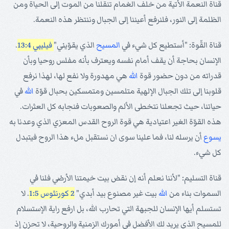
قناة النعمة الأتية من خلف الغمام تنقلنا من الموت إلى الحياة ومن
الظلمة إلى النور، فلنرفع أعيننا إلى الجبال وننتظر هذه النعمة.
قناة القّوة: "أستطيع كل شيء في
المسيح
الذي يقوّيني"
فيليبي 13:4
.
الإنسان بحاجة أن يقف أمام نفسه ويعترف بأنه مفلس روحيا وبأن
قدراته من دون حضور قوة
الله
هي مهدورة ولا نفع لها، لهذا نرفع
قلوبنا إلى تلك الجبال الإلهية متلمسين ومتمسكين بحبال قوّة
الله
في
حياتنا، حيث تجعلنا نتخطى الألم والصعوبات فنجابه كل العثرات.
هذه القوّة الغير اعتيادية هي قوة الروح القدس المعزي الذي وعدنا به
يسوع
أن يرسله لنا، فما علينا سوى ان نستقبل ملء هذا الروح فيتبدل
كل شيء.
قناة التسليم: "لأننا نعلم أنه إن نقض بيت خيمتنا الأرضي فلنا في
السموات بناء من
الله
بيت غير مصنوع بيد أبدي"
2 كورنثوس 1:5
. لا
تستسلم أيها الإنسان للجبهة التي تحارب الله، بل ارفع راية الإستسلام
للمسيح الذي يريد لك الأفضل في أمورك الزمنية والروحية، لا تحزن إذ