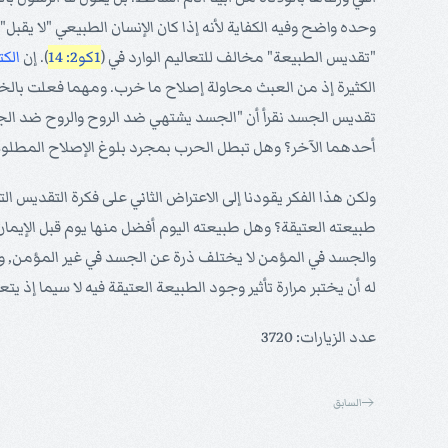
وحده واضح وفيه الكفاية لأنه إذا كان الإنسان الطبيعي "لا يقبل
"تقديس الطبيعة" مخالف للتعاليم الوارد في (
1كو2: 14
). إن
الك
الكثيرة إذ من العبث محاولة إصلاح ما خرب. ومهما فعلت بالخر
تقديس الجسد نقرأ أن "الجسد يشتهي ضد الروح والروح ضد الج
أحدهما الآخر؟ وهل تبطل الحرب بمجرد بلوغ الإصلاح المطلوب؟
ولكن هذا الفكر يقودنا إلى الاعتراض الثاني على فكرة التقديس ا
طبيعته العتيقة؟ وهل طبيعته اليوم أفضل منها يوم قبل الإيمان
والجسد في المؤمن لا يختلف ذرة عن الجسد في غير المؤمن, و
له أن يختبر مرارة تأثير وجود الطبيعة العتيقة فيه لا سيما إذ يت
عدد الزيارات: 3720
السابق