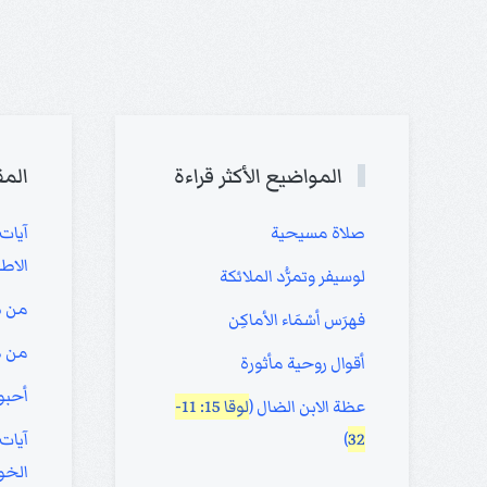
المواضيع الأكثر قراءة
المق
صلاة مسيحية
آيات
الاط
لوسيفر وتمرُّد الملائكة
من ص
فهرَس أسْمَاء الأماكِن
من ه
أقوال روحية مأثورة
أحبو
عظة الابن الضال (
لوقا 15: 11-
32
)
آيات
الخو