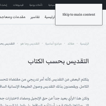
إشترك في المراسلات
ترانيم مسيحية
تأملات يومية
فيديوهات
إبحث ف
Skip to main content
الرئيسية
تفاسير
مقدمات ومعاجم
الرئيسية
عقائد
مبادئ أساسية
التقديس وما هو
التقديس بحس
التقديس بحسب الكتاب
يتكلم البعض عن التقديس كأنه أمر تدريجي من مقتضاه تتحسن الط
الكامل. ويقصدون بذلك التقديس وصول الطبيعة الإنسانية الساق
ولكن هذا الرأي بعيد جداً عن حق الإنجيل ومضاد لاختبارات جم
التي ورثناها بالولادة من أبينا آدم الساقط. بل يقول لنا الرسول ب