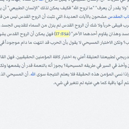
" "ولا يقدر أن يعرف" "ما لروح الله" فكيف يمكن لذلك "الإنسان الطبيعي" أن
تاب المقدس
مشحون بالآيات العديدة التي تثبت أن الروح القدس ليس من قص
ب فيبقى خرباً ولا شك أن الروح القدس لم ينزل من السماء لتقديس الجسد 
سد وهذان يقاوم أحدهما الآخر" (
غلا5: 17
) فهل يمكن أن الروح القدس يشهر خ
 ولكن الاختبار المسيحي لا يقول بأن الحرب قد انتهت ما دام موجوداً في
لتدريجي لطبيعتنا العتيقة أعني به اختبار كافة المؤمنين الحقيقيين. فهل ا
 وأخذ في السير في طريقه المسيحية؟ يجوز أنه بالنعمة قدر أن يقمعها ولكن
إذا نسي المؤمن هذه الحقيقة فلا يعلم النتيجة سوى
الله
. أن المسيحي الذي 
علم أنها باقية كما هي عليه لم تتغير في شيء.