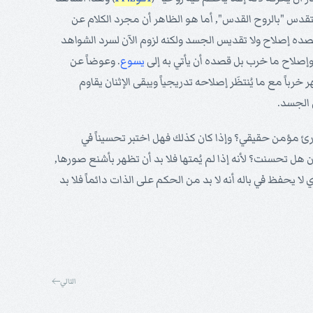
 يتقدس "بالروح القدس", أما هو الظاهر أن مجرد الكلام عن
ده إصلاح ولا تقديس الجسد ولكنه لزوم الآن لسرد الشواهد
وإصلاح ما خرب بل قصده أن يأتي به إلى
يسوع
. وعوضاً عن
رباً مع ما يُنتظَر إصلاحه تدريجياً ويبقى الإثنان يقاوم
 الجسد.
لقارئ مؤمن حقيقي؟ وإذا كان كذلك فهل اختبر تحسيناً في
 هل تحسنت؟ لأنه إذا لم يُمتها فلا بد أن تظهر بأشنع صورها,
لا يحفظ في باله أنه لا بد من الحكم على الذات دائماً فلا بد
التالي