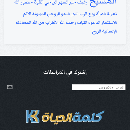
المسيح
القوة
حضور الله
رغيف خبز
السهر الروحي
تعزية
المرأة
روح الرب
النور
النمو الروحي
الدينونة
الالم
الاستثمار
الدعوة
الثبات
رحمة الله
الاقتراب من الله
المعادلة
الإنسانية
الروح
إشترك في المراسلات