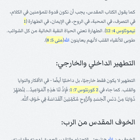
كما يقول الكتاب المقدس، يجب أن نكون قدوة للمؤمنين في الكلام،
في التصرف، في المحبة، في الروح، في الإيمان، في الطهارة (
1
تيموثاوس 4: 12
). الطهارة تعني الحياة النقية الخالية من كل الشوائب.
طوبى للأنقياء القلب لأنهم يعاينون
الله
(
متى 5: 8
).
التطهير الداخلي والخارجي:
التطهير لا يكون فقط خارجيًا، بل داخليًا أيضًا - في الأفكار والنوايا
والقلب. كما جاء في
2 كورنثوس 7: 1
: فَإِذْ لَنَا هٰذِهِ ٱلْمَوَاعِيدُ... لِنُطَهِّرْ
ذَوَاتِنَا مِنْ دَنَسِ ٱلْجَسَدِ وَٱلرُّوحِ مُكَمِّلِينَ ٱلْقَدَاسَةَ فِي خَوْفِ ٱللّٰه.
الخوف المقدس من الرب:
الخوف من
الله
هنا يعني الاحترام والتقدير العميق لهويته وقداسته،